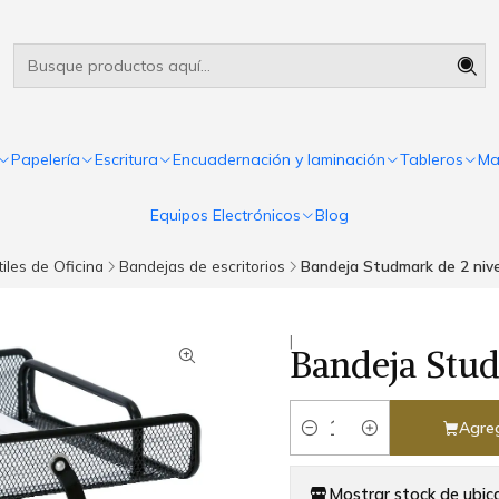
Útiles escolares Panamá
Leer más
Papelería
Escritura
Encuadernación y laminación
Tableros
Ma
Equipos Electrónicos
Blog
iles de Oficina
Bandejas de escritorios
Bandeja Studmark de 2 niv
|
Bandeja Stud
Agreg
Cantidad
Mostrar stock de ubic