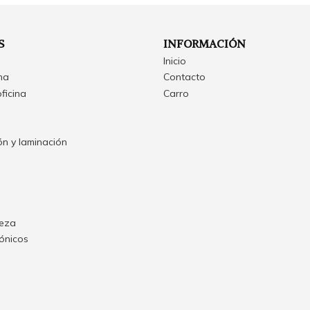
S
INFORMACIÓN
Inicio
ina
Contacto
oficina
Carro
n y laminación
ieza
rónicos