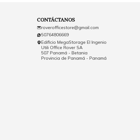
CONTÁCTANOS
roverofficestore@gmail.com
50764806669
Edificio MegaStorage El Ingenio
Utili Office Rover SA
507 Panamá - Betania
Provincia de Panamá - Panamá