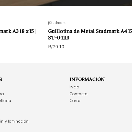
|
Studmark
ark A3 18 x 15 |
Guillotina de Metal Studmark A4 12 
ST-04113
B/.20.10
S
INFORMACIÓN
Inicio
ina
Contacto
oficina
Carro
n y laminación