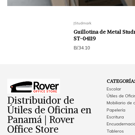
|
Studmark
Guillotina de Metal Studm
ST-04119
B/.34.10
CATEGORÍA
Escolar
Útiles de Ofic
Distribuidor de
Mobiliario de 
Útiles de Oficina en
Papelería
Panamá | Rover
Escritura
Encuadernació
Office Store
Tableros