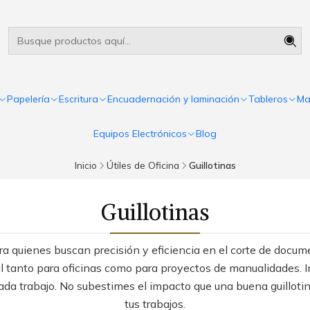
Útiles escolares Panamá
Leer más
Papelería
Escritura
Encuadernación y laminación
Tableros
Ma
Equipos Electrónicos
Blog
Inicio
Útiles de Oficina
Guillotinas
Guillotinas
ra quienes buscan precisión y eficiencia en el corte de docum
l tanto para oficinas como para proyectos de manualidades. In
ada trabajo. No subestimes el impacto que una buena guillotin
tus trabajos.