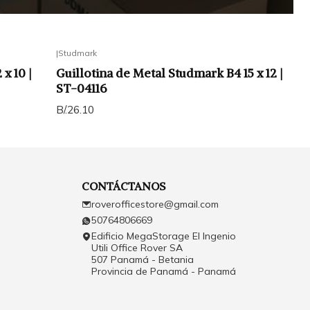
|
Studmark
x 10 |
Guillotina de Metal Studmark B4 15 x 12 |
ST-04116
B/.26.10
CONTÁCTANOS
roverofficestore@gmail.com
50764806669
Edificio MegaStorage El Ingenio
Utili Office Rover SA
507 Panamá - Betania
Provincia de Panamá - Panamá