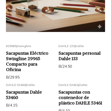
#29965
|
Swingline
DAHLE 133
|
Dahle
Sacapuntas Eléctrico
Sacapuntas personal
Swingline 29965
Dahle 133
Compacto para
B/.24.50
Oficina
B/.29.95
DAHLE 53460
|
Dahle
DAHLE 53461
|
Dahle
Sacapuntas Dahle
Sacapuntas con
53460
contenedor de
plástico DAHLE 53461
B/.4.15
B/.4.10