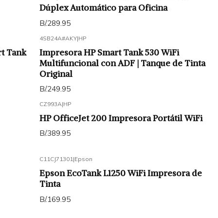
Dúplex Automático para Oficina
B/.289.95
4SB24A#AKY
|
HP
rt Tank
Impresora HP Smart Tank 530 WiFi
Multifuncional con ADF | Tanque de Tinta
Original
B/.249.95
CZ993A
|
HP
HP OfficeJet 200 Impresora Portátil WiFi
B/.389.95
C11CJ71301
|
Epson
Epson EcoTank L1250 WiFi Impresora de
Tinta
B/.169.95