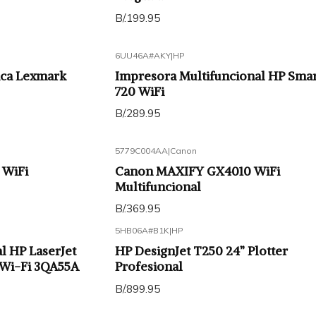
B/.199.95
6UU46A#AKY
|
HP
ca Lexmark
Impresora Multifuncional HP Sma
720 WiFi
B/.289.95
5779C004AA
|
Canon
 WiFi
Canon MAXIFY GX4010 WiFi
Multifuncional
B/.369.95
5HB06A#B1K
|
HP
l HP LaserJet
HP DesignJet T250 24” Plotter
 Wi-Fi 3QA55A
Profesional
B/.899.95