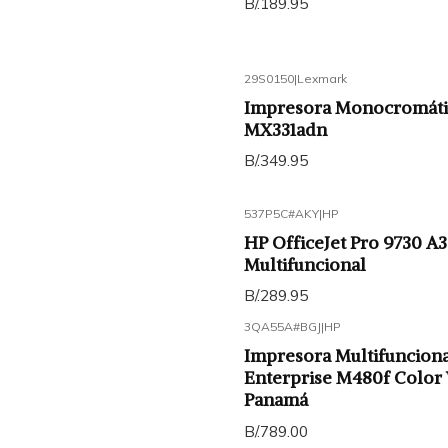
B/.189.95
29S0150
|
Lexmark
Impresora Monocromáti
MX331adn
B/.349.95
537P5C#AKY
|
HP
HP OfficeJet Pro 9730 A3
Multifuncional
B/.289.95
3QA55A#BGJ
|
HP
Impresora Multifunciona
Enterprise M480f Color
Panamá
B/.789.00