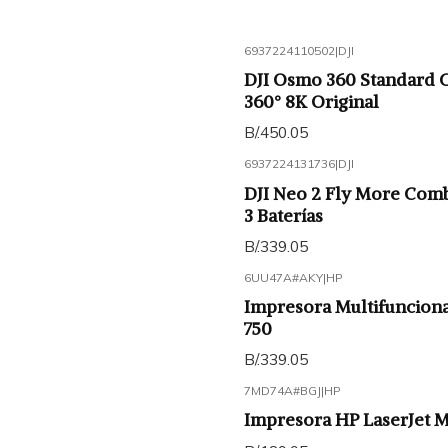
6937224110502
|
DJI
DJI Osmo 360 Standard 
360° 8K Original
B/.450.05
6937224131736
|
DJI
DJI Neo 2 Fly More Com
3 Baterías
B/.339.05
6UU47A#AKY
|
HP
Impresora Multifuncion
750
B/.339.05
7MD74A#BGJ
|
HP
Impresora HP LaserJet 