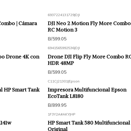
6937224131729
|
DJI
Combo | Cámara
DJI Neo 2 Motion Fly More Combo
RC Motion 3
B/.599.05
6941565992536
|
DJI
bo Drone 4K con
Drone DJI Flip Fly More Combo RC
HDR 48MP
B/.599.05
C11CJ21301
|
Epson
al HP Smart Tank
Impresora Multifuncional Epson
EcoTank L8180
B/.899.95
1F3Y2A#AKY
|
HP
M141w
HP Smart Tank 580 Multifuncional
Original