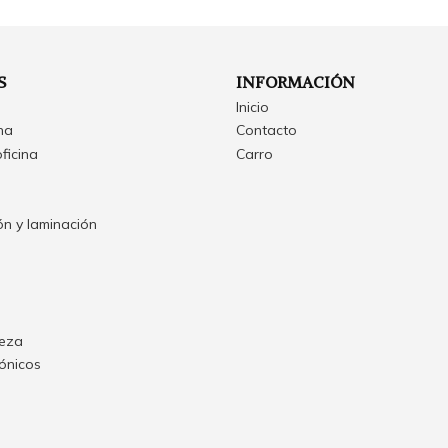
S
INFORMACIÓN
Inicio
ina
Contacto
oficina
Carro
n y laminación
ieza
rónicos