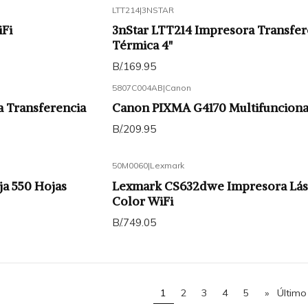
LTT214
|
3NSTAR
Fi
3nStar LTT214 Impresora Transfer
Térmica 4"
B/.169.95
5807C004AB
|
Canon
a Transferencia
Canon PIXMA G4170 Multifunciona
B/.209.95
50M0060
|
Lexmark
ja 550 Hojas
Lexmark CS632dwe Impresora Lás
Color WiFi
B/.749.05
1
2
3
4
5
»
Último