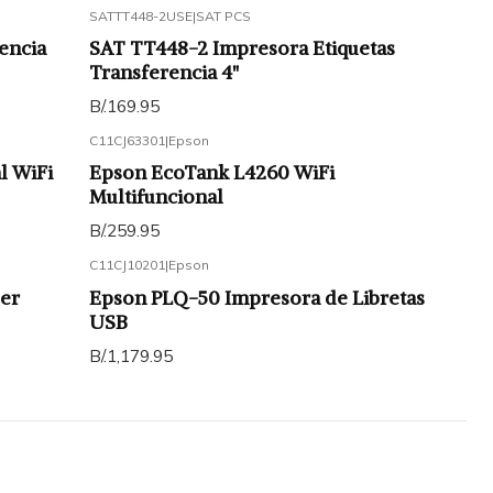
SATTT448-2USE
|
SAT PCS
encia
SAT TT448-2 Impresora Etiquetas
Transferencia 4"
B/.169.95
C11CJ63301
|
Epson
l WiFi
Epson EcoTank L4260 WiFi
Multifuncional
B/.259.95
C11CJ10201
|
Epson
er
Epson PLQ-50 Impresora de Libretas
USB
B/.1,179.95