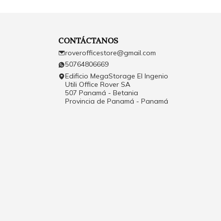
CONTÁCTANOS
roverofficestore@gmail.com
50764806669
Edificio MegaStorage El Ingenio
Utili Office Rover SA
507 Panamá - Betania
Provincia de Panamá - Panamá