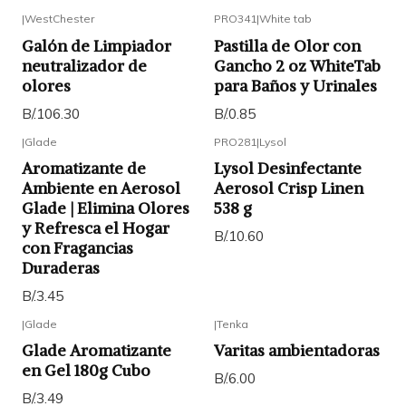
|
WestChester
PRO341
|
White tab
Galón de Limpiador
Pastilla de Olor con
neutralizador de
Gancho 2 oz WhiteTab
olores
para Baños y Urinales
B/.106.30
B/.0.85
|
Glade
PRO281
|
Lysol
Aromatizante de
Lysol Desinfectante
Ambiente en Aerosol
Aerosol Crisp Linen
Glade | Elimina Olores
538 g
y Refresca el Hogar
B/.10.60
con Fragancias
Duraderas
B/.3.45
|
Glade
|
Tenka
Glade Aromatizante
Varitas ambientadoras
en Gel 180g Cubo
B/.6.00
B/.3.49