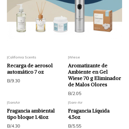
|
California Scents
|
Wiese
Recarga de aerosol
Aromatizante de
automático 7 oz
Ambiente en Gel
Wiese 70 g Eliminador
B/.9.30
de Malos Olores
B/.2.05
|
SaniAir
|
Sani-Air
Fragancia ambiental
Fragancia Líquida
tipo bloque 1.41oz
4.5oz
B/.4.30
B/.5.55