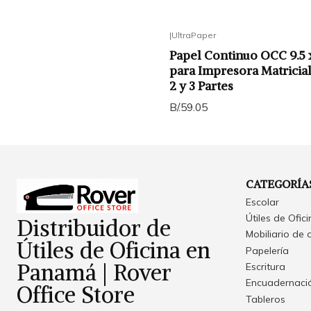
|
UltraPaper
Papel Continuo OCC 9.5 x
para Impresora Matricial
2 y 3 Partes
B/.59.05
CATEGORÍA
Escolar
Útiles de Ofic
Distribuidor de
Mobiliario de 
Útiles de Oficina en
Papelería
Panamá | Rover
Escritura
Encuadernació
Office Store
Tableros