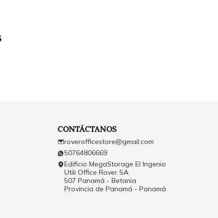
5
CONTÁCTANOS
roverofficestore@gmail.com
50764806669
Edificio MegaStorage El Ingenio
Utili Office Rover SA
507 Panamá - Betania
Provincia de Panamá - Panamá