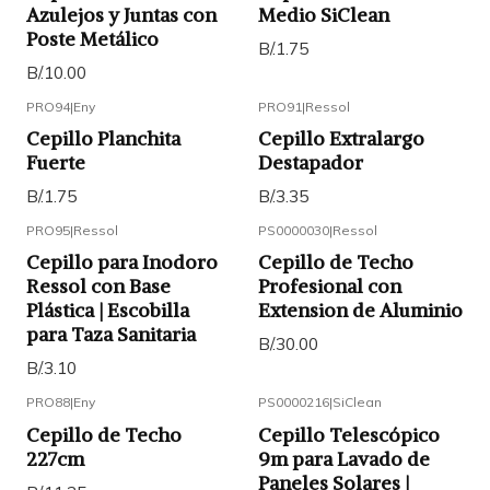
Azulejos y Juntas con
Medio SiClean
Poste Metálico
B/.1.75
B/.10.00
PRO94
|
Eny
PRO91
|
Ressol
Cepillo Planchita
Cepillo Extralargo
Fuerte
Destapador
B/.1.75
B/.3.35
PRO95
|
Ressol
PS0000030
|
Ressol
Cepillo para Inodoro
Cepillo de Techo
Ressol con Base
Profesional con
Plástica | Escobilla
Extension de Aluminio
para Taza Sanitaria
B/.30.00
B/.3.10
PRO88
|
Eny
PS0000216
|
SiClean
Cepillo de Techo
Cepillo Telescópico
227cm
9m para Lavado de
Paneles Solares |