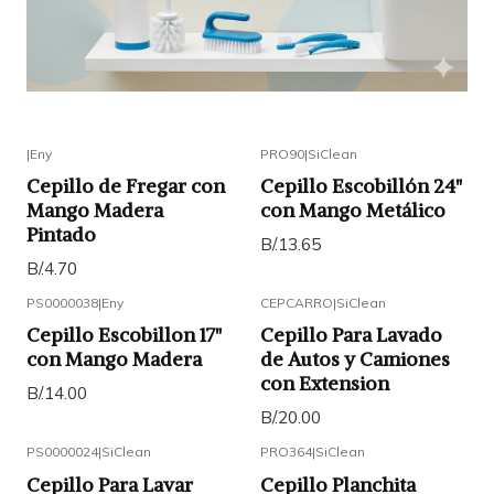
|
Eny
PRO90
|
SiClean
Cepillo de Fregar con
Cepillo Escobillón 24"
Mango Madera
con Mango Metálico
Pintado
B/.13.65
B/.4.70
PS0000038
|
Eny
CEPCARRO
|
SiClean
Cepillo Escobillon 17"
Cepillo Para Lavado
con Mango Madera
de Autos y Camiones
con Extension
B/.14.00
B/.20.00
PS0000024
|
SiClean
PRO364
|
SiClean
Cepillo Para Lavar
Cepillo Planchita