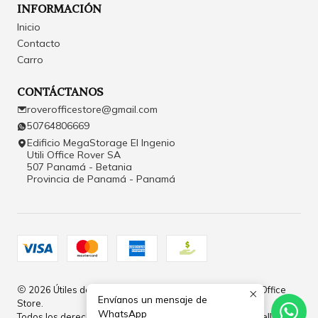
INFORMACIÓN
Inicio
Contacto
Carro
CONTÁCTANOS
roverofficestore@gmail.com
50764806669
Edificio MegaStorage El Ingenio
Utili Office Rover SA
507 Panamá - Betania
Provincia de Panamá - Panamá
2026 Útiles de Oficina y Papelería en Panamá | Rover Office
Envíanos un mensaje de
Store.
WhatsApp
Todos los derechos reservados.
Desarrollado por Jumpseller
.