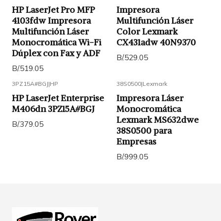
HP LaserJet Pro MFP
Impresora
4103fdw Impresora
Multifunción Láser
Multifunción Láser
Color Lexmark
Monocromática Wi-Fi
CX431adw 40N9370
Dúplex con Fax y ADF
B/.529.05
B/.519.05
3PZ15A#BGJ
|
HP
38S0500
|
Lexmark
HP LaserJet Enterprise
Impresora Láser
M406dn 3PZ15A#BGJ
Monocromática
Lexmark MS632dwe
B/.379.05
38S0500 para
Empresas
B/.999.05