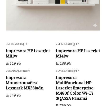
7MD68A#BGJ
|
HP
7MD74A#BGJ
|
HP
Impresora HP LaserJet
Impresora HP LaserJet
M111w
M141w
B/.119.95
B/.189.95
29S0150
|
Lexmark
3QA55A#BGJ
|
HP
Impresora
Impresora
Monocromática
Multifuncional HP
Lexmark MX331adn
LaserJet Enterprise
M480f Color Wi-Fi
B/.349.95
3QA55A Panamá
B/.789.00