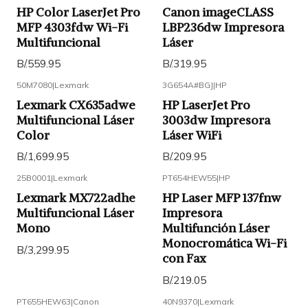
HP Color LaserJet Pro
Canon imageCLASS
MFP 4303fdw Wi-Fi
LBP236dw Impresora
Multifuncional
Láser
B/.559.95
B/.319.95
50M7080
|
Lexmark
3G654A#BGJ
|
HP
Lexmark CX635adwe
HP LaserJet Pro
Multifuncional Láser
3003dw Impresora
Color
Láser WiFi
B/.1,699.95
B/.209.95
25B0001
|
Lexmark
PT654HEW55
|
HP
Lexmark MX722adhe
HP Laser MFP 137fnw
Multifuncional Láser
Impresora
Mono
Multifunción Láser
Monocromática Wi-Fi
B/.3,299.95
con Fax
B/.219.05
PT655HEW63
|
Canon
40N9370
|
Lexmark