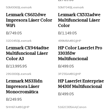
50M0060
|
Lexmark
50M7040
|
Lexmark
Lexmark CS632dwe
Lexmark CX532adwe
Impresora Láser Color
Multifuncional Láser
WiFi
Color
B/.749.05
B/.1,149.05
32D0450
|
Lexmark
499M8A#BGJ
|
HP
Lexmark CX944adtse
HP Color LaserJet Pro
Multifuncional Láser
3303fdw
Color A3
Multifuncional
B/.13,995.95
B/.499.05
29S0000
|
Lexmark
3PZ55A#BGJ
|
HP
Lexmark MS331dn
HP LaserJet Enterprise
Impresora Láser
M430f Multifuncional
Monocromática
B/.499.05
B/.249.95
5HH67A#BGJ
|
HP
5162C005AA
|
Canon