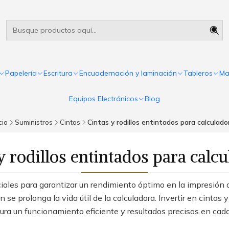
Útiles escolares Panamá
Leer más
Papelería
Escritura
Encuadernación y laminación
Tableros
Ma
Equipos Electrónicos
Blog
cio
Suministros
Cintas
Cintas y rodillos entintados para calculado
y rodillos entintados para calc
ciales para garantizar un rendimiento óptimo en la impresión d
 se prolonga la vida útil de la calculadora. Invertir en cintas 
ura un funcionamiento eficiente y resultados precisos en cada