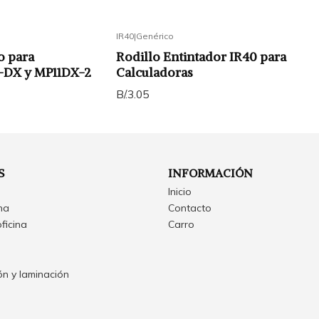
IR40
|
Genérico
o para
Rodillo Entintador IR40 para
-DX y MP11DX-2
Calculadoras
B/.3.05
S
INFORMACIÓN
Inicio
ina
Contacto
oficina
Carro
n y laminación