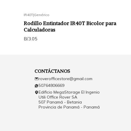
IR40T
|
Genérico
Rodillo Entintador IR40T Bicolor para
Calculadoras
B/.3.05
CONTÁCTANOS
roverofficestore@gmail.com
50764806669
Edificio MegaStorage El Ingenio
Utili Office Rover SA
507 Panamá - Betania
Provincia de Panamá - Panamá