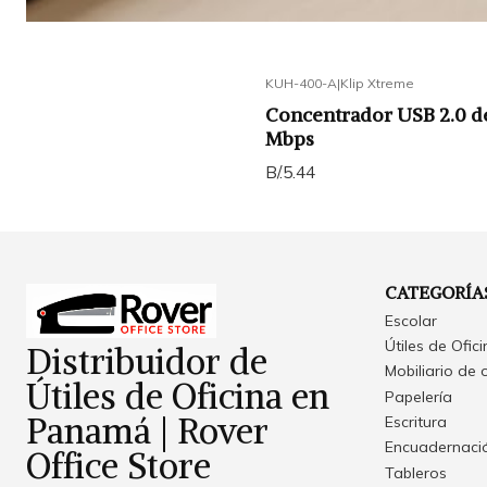
KUH-400-A
|
Klip Xtreme
Concentrador USB 2.0 de
Mbps
B/.5.44
CATEGORÍA
Escolar
Útiles de Ofic
Distribuidor de
Mobiliario de 
Útiles de Oficina en
Papelería
Panamá | Rover
Escritura
Encuadernació
Office Store
Tableros