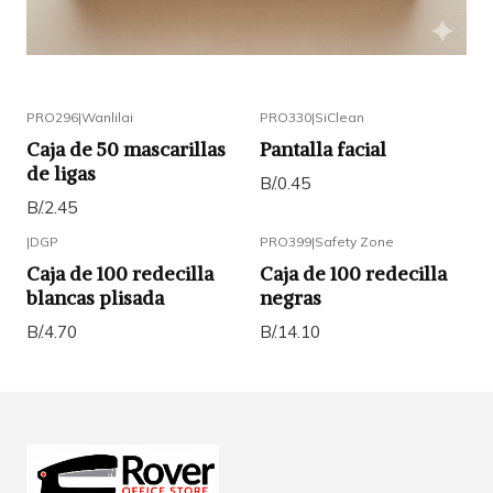
PRO296
|
Wanlilai
PRO330
|
SiClean
Caja de 50 mascarillas
Pantalla facial
de ligas
B/.0.45
B/.2.45
|
DGP
PRO399
|
Safety Zone
Caja de 100 redecilla
Caja de 100 redecilla
blancas plisada
negras
B/.4.70
B/.14.10