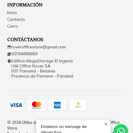
INFORMACIÓN
Inicio
Contacto
Carro
CONTÁCTANOS
roverofficestore@gmail.com
50764806669
Edificio MegaStorage El Ingenio
Utili Office Rover SA
507 Panamá - Betania
Provincia de Panamá - Panamá
2026 Útiles de Oficina y Papelería en Panamá | Rover Office
Envíanos un mensaje de
Store.
WhatsApp