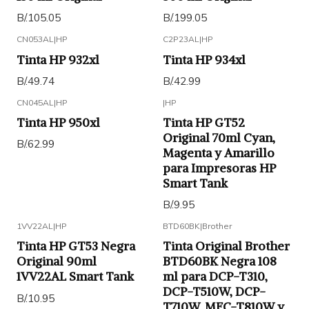
B/.105.05
B/.199.05
CN053AL
|
HP
C2P23AL
|
HP
Tinta HP 932xl
Tinta HP 934xl
B/.49.74
B/.42.99
CN045AL
|
HP
|
HP
Tinta HP 950xl
Tinta HP GT52
Original 70ml Cyan,
B/.62.99
Magenta y Amarillo
para Impresoras HP
Smart Tank
B/.9.95
1VV22AL
|
HP
BTD60BK
|
Brother
Tinta HP GT53 Negra
Tinta Original Brother
Original 90ml
BTD60BK Negra 108
1VV22AL Smart Tank
ml para DCP-T310,
DCP-T510W, DCP-
B/.10.95
T710W, MFC-T810W y