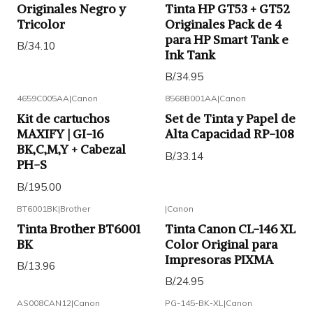
Originales Negro y
Tinta HP GT53 + GT52
Tricolor
Originales Pack de 4
para HP Smart Tank e
B/.34.10
Ink Tank
B/.34.95
4659C005AA
|
Canon
8568B001AA
|
Canon
Kit de cartuchos
Set de Tinta y Papel de
MAXIFY | GI-16
Alta Capacidad RP-108
BK,C,M,Y + Cabezal
B/.33.14
PH-S
B/.195.00
BT6001BK
|
Brother
|
Canon
Tinta Brother BT6001
Tinta Canon CL-146 XL
BK
Color Original para
Impresoras PIXMA
B/.13.96
B/.24.95
AS008CAN12
|
Canon
PG-145-BK-XL
|
Canon