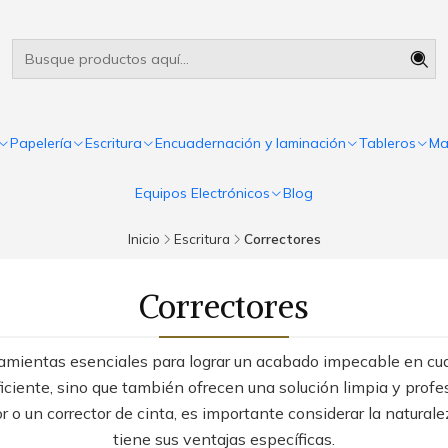
Útiles escolares Panamá
Leer más
Papelería
Escritura
Encuadernación y laminación
Tableros
Ma
Equipos Electrónicos
Blog
Inicio
Escritura
Correctores
Correctores
rramientas esenciales para lograr un acabado impecable en cua
ficiente, sino que también ofrecen una solución limpia y profe
or o un corrector de cinta, es importante considerar la natural
tiene sus ventajas específicas.