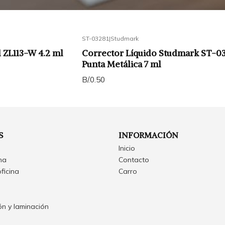
ST-03281
|
Studmark
 ZL113-W 4.2 ml
Corrector Líquido Studmark ST-0
Punta Metálica 7 ml
B/.0.50
S
INFORMACIÓN
Inicio
ina
Contacto
oficina
Carro
n y laminación