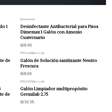
|
Dimemax
do 1
Desinfectante Antibacterial para Pisos
Dimemax 1 Galón con Amonio
Cuaternario
B/.6.95
PRO149
|
Bio-Lab
te de
Galón de Solución sanitizante Neutro
Frescura
B/.8.00
PRO207
|
Bio-Lab
5
Galón Limpiador multipropósito
te de
Germilab 2.75
B/.10.35