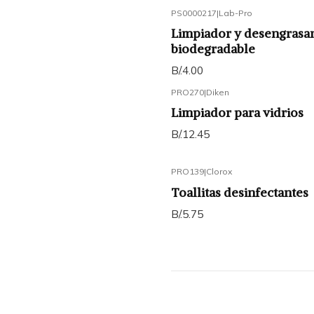
PS0000217
|
Lab-Pro
Limpiador y desengrasa
biodegradable
B/.4.00
PRO270
|
Diken
Limpiador para vidrios
B/.12.45
PRO139
|
Clorox
Toallitas desinfectantes
B/.5.75