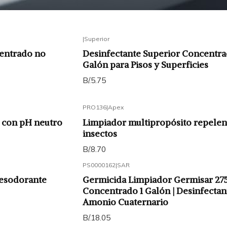
|
Superior
centrado no
Desinfectante Superior Concentra
Galón para Pisos y Superficies
B/.5.75
PRO136
|
Apex
 con pH neutro
Limpiador multipropósito repelen
insectos
B/.8.70
PS0000162
|
SAR
desodorante
Germicida Limpiador Germisar 27
Concentrado 1 Galón | Desinfectan
Amonio Cuaternario
B/.18.05