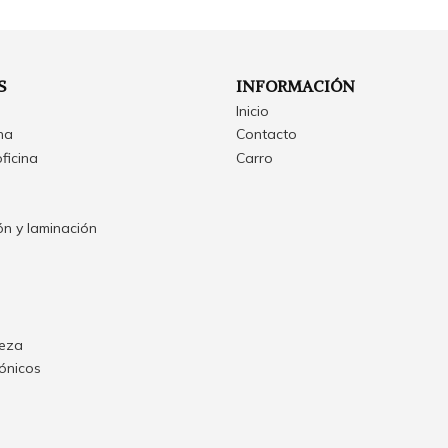
S
INFORMACIÓN
Inicio
ina
Contacto
oficina
Carro
n y laminación
ieza
rónicos