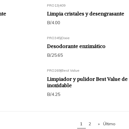
PRO13
|
409
nte
Limpia cristales y desengrasante
B/.4.00
PRO345
|
Dixie
Desodorante enzimático
B/.25.65
PRO269
|
Best Value
Limpiador y pulidor Best Value de
inoxidable
B/.4.25
1
2
»
Último