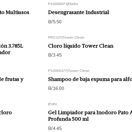
PS0000071
|
Ekeko
to Multiusos
Desengrasante Industrial
B/.5.50
PRO137
|
Tower Clean
lón 3.785L
Cloro líquido Tower Clean
ador
B/.3.45
PS0000177
|
Tower Clean
e frutas y
Shampoo de baja espuma para alf
B/.16.00
|
Pato
cloro
Gel Limpiador para Inodoro Pato 
Profunda 500 ml
B/.4.45