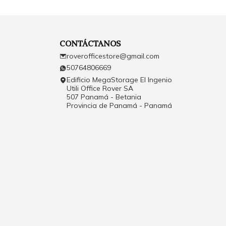
CONTÁCTANOS
roverofficestore@gmail.com
50764806669
Edificio MegaStorage El Ingenio
Utili Office Rover SA
507 Panamá - Betania
Provincia de Panamá - Panamá