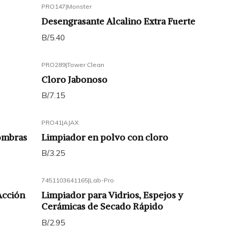
PRO147
|
Monster
Desengrasante Alcalino Extra Fuerte
B/.5.40
PRO289
|
Tower Clean
Cloro Jabonoso
B/.7.15
PRO41
|
AJAX
ombras
Limpiador en polvo con cloro
B/.3.25
7451103641165
|
Lab-Pro
Acción
Limpiador para Vidrios, Espejos y
Cerámicas de Secado Rápido
B/.2.95