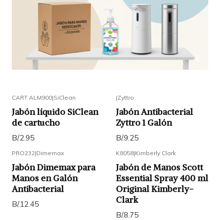
CART ALM900
|
SiClean
|
Zyttro
Jabón líquido SiClean
Jabón Antibacterial
de cartucho
Zyttro 1 Galón
B/.2.95
B/.9.25
PRO232
|
Dimemax
K8058
|
Kimberly Clark
Jabón Dimemax para
Jabón de Manos Scott
Manos en Galón
Essential Spray 400 ml
Antibacterial
Original Kimberly-
Clark
B/.12.45
B/.8.75