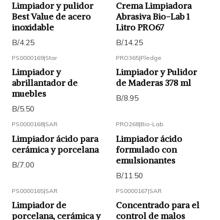
Limpiador y pulidor
Crema Limpiadora
Best Value de acero
Abrasiva Bio-Lab 1
inoxidable
Litro PRO67
B/.4.25
B/.14.25
PS0000169
|
Star
PRO365
|
Pledge
Limpiador y
Limpiador y Pulidor
abrillantador de
de Maderas 378 ml
muebles
B/.8.95
B/.5.50
PS0000168
|
SAR
PRO268
|
Bio-Lab
Limpiador ácido para
Limpiador ácido
cerámica y porcelana
formulado con
emulsionantes
B/.7.00
B/.11.50
PS0000165
|
SAR
PS0000167
|
SAR
Limpiador de
Concentrado para el
porcelana, cerámica y
control de malos