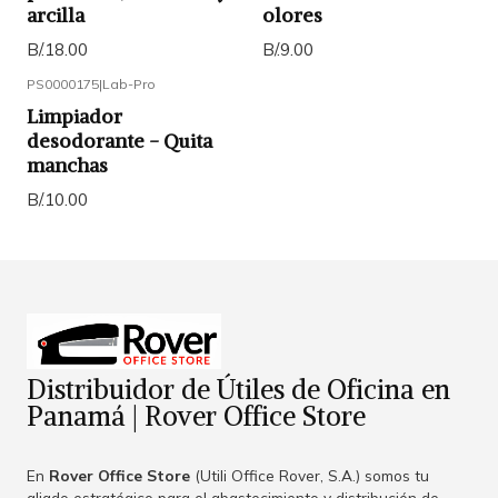
arcilla
olores
B/.18.00
B/.9.00
PS0000175
|
Lab-Pro
Limpiador
desodorante - Quita
manchas
B/.10.00
Distribuidor de Útiles de Oficina en
Panamá | Rover Office Store
En
Rover Office Store
(Utili Office Rover, S.A.) somos tu
aliado estratégico para el abastecimiento y distribución de