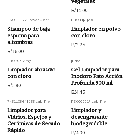
vegetales
B/.11.00
PS0000177
|
Tower Clean
PRO41
|
AJAX
Shampoo de baja
Limpiador en polvo
espuma para
con cloro
alfombras
B/.3.25
B/.16.00
PRO497
|
Vimy
|
Pato
Limpiador abrasivo
Gel Limpiador para
con cloro
Inodoro Pato Acción
Profunda 500 ml
B/.2.90
B/.4.45
7451103641165
|
Lab-Pro
PS0000217
|
Lab-Pro
Limpiador para
Limpiador y
Vidrios, Espejos y
desengrasante
Cerámicas de Secado
biodegradable
Rápido
B/.4.00