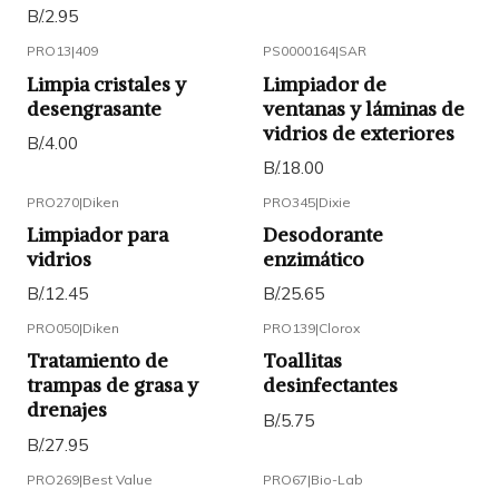
B/.2.95
PRO13
|
409
PS0000164
|
SAR
Limpia cristales y
Limpiador de
desengrasante
ventanas y láminas de
vidrios de exteriores
B/.4.00
B/.18.00
PRO270
|
Diken
PRO345
|
Dixie
Limpiador para
Desodorante
vidrios
enzimático
B/.12.45
B/.25.65
PRO050
|
Diken
PRO139
|
Clorox
Tratamiento de
Toallitas
trampas de grasa y
desinfectantes
drenajes
B/.5.75
B/.27.95
PRO269
|
Best Value
PRO67
|
Bio-Lab