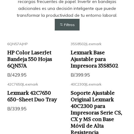
recargas frecuentes de papel. Invertir en bandejas
adicionales es una decisión inteligente que puede
transformar la productividad de tu entorno laboral.
Filtros
6QN57A
|
HP
35S8502
|
Lexmark
HP Color LaserJet
Lexmark Base
Bandeja 550 Hojas
Ajustable para
6QN57A
Impresora 35S8502
B/.429.95
B/.399.95
42C7650
|
Lexmark
40C2300
|
Lexmark
Lexmark 42C7650
Soporte Ajustable
650-Sheet Duo Tray
Original Lexmark
40C2300 para
B/.339.95
Impresoras Serie CS,
CX y MS con Base
Móvil de Alta
Resistencia