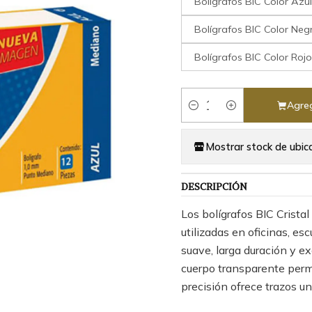
Bolígrafos BIC Color Az
Bolígrafos BIC Color Ne
Bolígrafos BIC Color Ro
Agreg
Cantidad
Mostrar stock de ubic
DESCRIPCIÓN
Los bolígrafos BIC Crist
utilizadas en oficinas, es
suave, larga duración y ex
cuerpo transparente permit
precisión ofrece trazos un