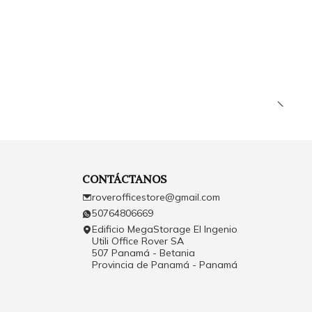
CONTÁCTANOS
roverofficestore@gmail.com
50764806669
Edificio MegaStorage El Ingenio
Utili Office Rover SA
507 Panamá - Betania
Provincia de Panamá - Panamá