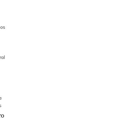
ños
ral
a
s
TO