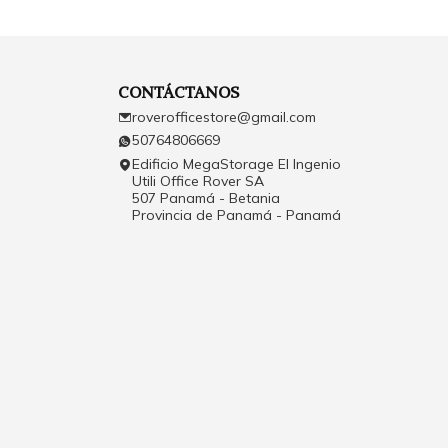
CONTÁCTANOS
roverofficestore@gmail.com
50764806669
Edificio MegaStorage El Ingenio
Utili Office Rover SA
507 Panamá - Betania
Provincia de Panamá - Panamá