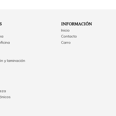
S
INFORMACIÓN
Inicio
ina
Contacto
oficina
Carro
n y laminación
ieza
rónicos