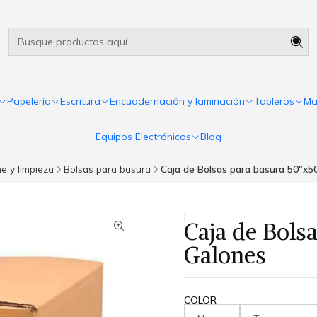
Útiles escolares Panamá
Leer más
Papelería
Escritura
Encuadernación y laminación
Tableros
Ma
Equipos Electrónicos
Blog
e y limpieza
Bolsas para basura
Caja de Bolsas para basura 50"x5
|
Caja de Bols
Galones
COLOR