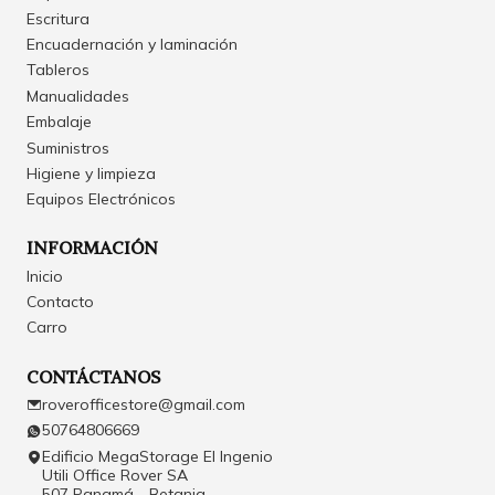
Escritura
Encuadernación y laminación
Tableros
Manualidades
Embalaje
Suministros
Higiene y limpieza
Equipos Electrónicos
INFORMACIÓN
Inicio
Contacto
Carro
CONTÁCTANOS
roverofficestore@gmail.com
50764806669
Edificio MegaStorage El Ingenio
Utili Office Rover SA
507 Panamá - Betania