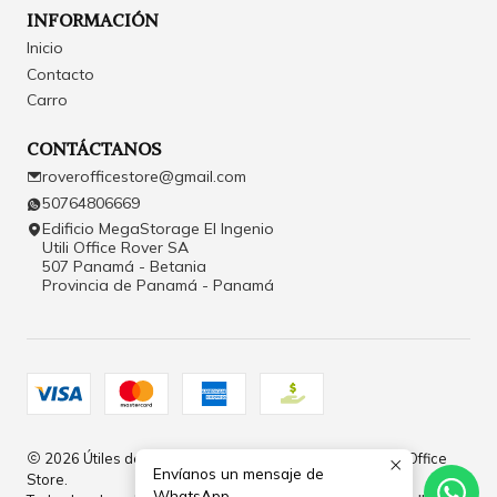
INFORMACIÓN
Inicio
Contacto
Carro
CONTÁCTANOS
roverofficestore@gmail.com
50764806669
Edificio MegaStorage El Ingenio
Utili Office Rover SA
507 Panamá - Betania
Provincia de Panamá - Panamá
2026 Útiles de Oficina y Papelería en Panamá | Rover Office
Envíanos un mensaje de
Store.
WhatsApp