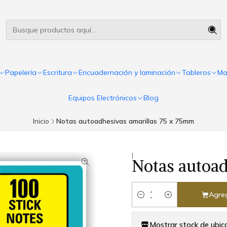
Útiles escolares Panamá
Leer más
Papelería
Escritura
Encuadernación y laminación
Tableros
Ma
Equipos Electrónicos
Blog
Inicio
Notas autoadhesivas amarillas 75 x 75mm
|
Notas autoad
Agreg
Cantidad
Mostrar stock de ubic