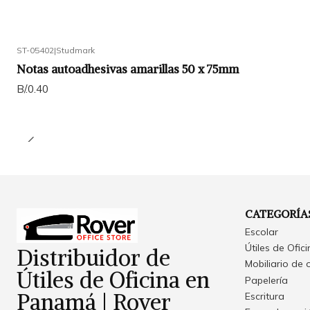
ST-05402
|
Studmark
Notas autoadhesivas amarillas 50 x 75mm
B/.0.40
CATEGORÍA
Escolar
Útiles de Ofic
Distribuidor de
Mobiliario de 
Útiles de Oficina en
Papelería
Panamá | Rover
Escritura