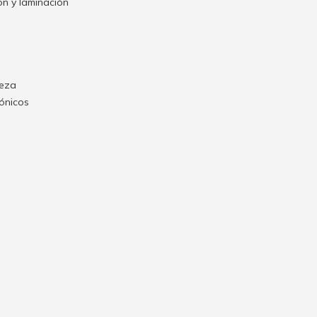
n y laminación
ieza
rónicos