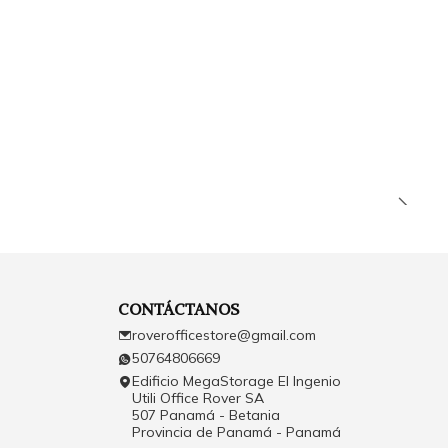
CONTÁCTANOS
roverofficestore@gmail.com
50764806669
Edificio MegaStorage El Ingenio
Utili Office Rover SA
507 Panamá - Betania
Provincia de Panamá - Panamá