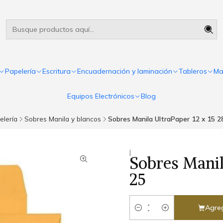
Útiles escolares Panamá
Leer más
Papelería
Escritura
Encuadernación y laminación
Tableros
Ma
Equipos Electrónicos
Blog
elería
Sobres Manila y blancos
Sobres Manila UltraPaper 12 x 15 28
|
Sobres Manila
25
Agreg
Cantidad