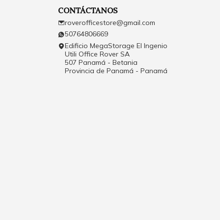
CONTÁCTANOS
roverofficestore@gmail.com
50764806669
Edificio MegaStorage El Ingenio
Utili Office Rover SA
507 Panamá - Betania
Provincia de Panamá - Panamá