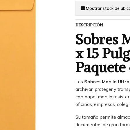
Mostrar stock de ubic
DESCRIPCIÓN
Sobres M
x 15 Pul
Paquete 
Los
Sobres Manila Ultra
archivar, proteger y tran
con papel manila resisten
oficinas, empresas, colegi
Su tamaño permite almace
documentos de gran forma