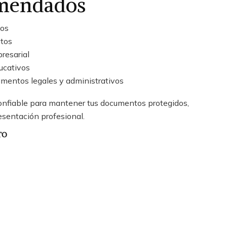
omendados
tos
atos
resarial
ucativos
mentos legales y administrativos
confiable para mantener tus documentos protegidos,
esentación profesional.
TO