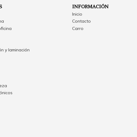
S
INFORMACIÓN
Inicio
ina
Contacto
oficina
Carro
n y laminación
ieza
rónicos