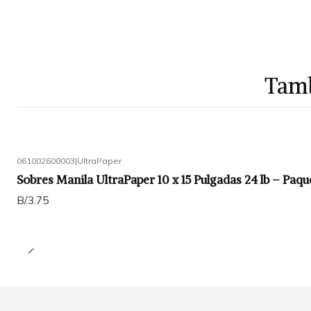
Tamb
061002600003
|
UltraPaper
Sobres Manila UltraPaper 10 x 15 Pulgadas 24 lb – Paq
B/.3.75