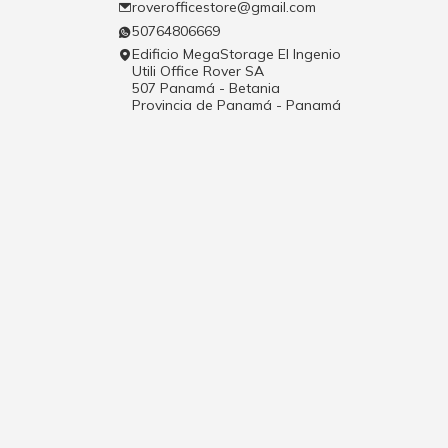
roverofficestore@gmail.com
50764806669
Edificio MegaStorage El Ingenio
Utili Office Rover SA
507 Panamá - Betania
Provincia de Panamá - Panamá