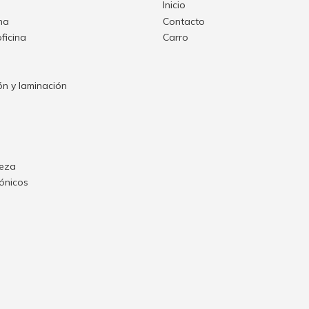
Inicio
ina
Contacto
oficina
Carro
n y laminación
ieza
rónicos