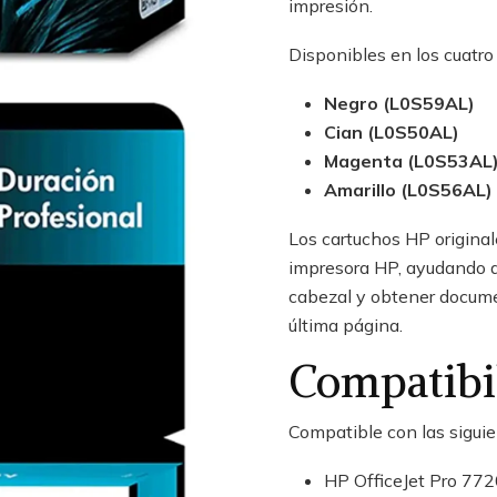
impresión.
Disponibles en los cuatro 
Negro (L0S59AL)
Cian (L0S50AL)
Magenta (L0S53AL
Amarillo (L0S56AL)
Los cartuchos HP original
impresora HP, ayudando a 
cabezal y obtener documen
última página.
Compatibi
Compatible con las siguie
HP OfficeJet Pro 77