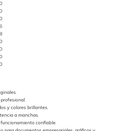
30
40
10
16
18
10
20
30
40
ginales.
profesional.
os y colores brillantes.
stencia a manchas.
y funcionamiento confiable.
o para documentos empresariales, gráficos y