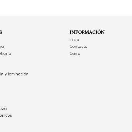
S
INFORMACIÓN
Inicio
ina
Contacto
oficina
Carro
n y laminación
ieza
rónicos