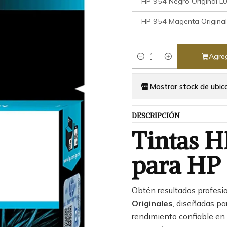
HP 954 Negro Original 
HP 954 Magenta Origina
Agreg
Cantidad
Mostrar stock de ubic
DESCRIPCIÓN
Tintas H
para HP 
Obtén resultados profesi
Originales
, diseñadas par
rendimiento confiable en