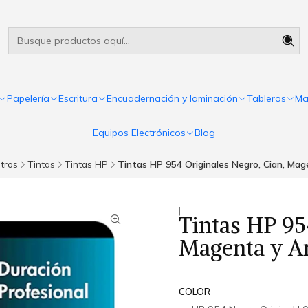
Útiles escolares Panamá
Leer más
Papelería
Escritura
Encuadernación y laminación
Tableros
Ma
Equipos Electrónicos
Blog
tros
Tintas
Tintas HP
Tintas HP 954 Originales Negro, Cian, Mag
|
Tintas HP 95
Magenta y A
COLOR