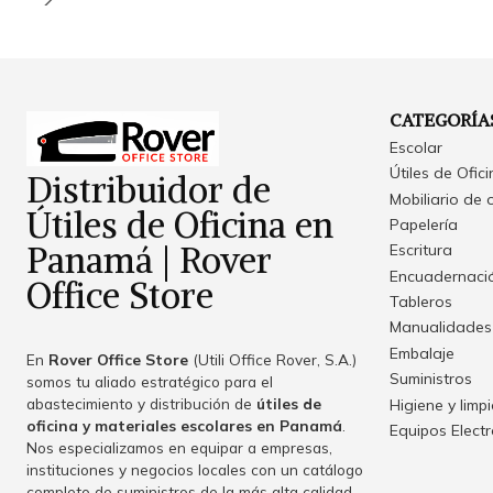
CATEGORÍA
Escolar
Útiles de Ofic
Distribuidor de
Mobiliario de 
Útiles de Oficina en
Papelería
Panamá | Rover
Escritura
Encuadernació
Office Store
Tableros
Manualidades
Embalaje
En
Rover Office Store
(Utili Office Rover, S.A.)
Suministros
somos tu aliado estratégico para el
abastecimiento y distribución de
útiles de
Higiene y limp
oficina y materiales escolares en Panamá
.
Equipos Elect
Nos especializamos en equipar a empresas,
instituciones y negocios locales con un catálogo
completo de suministros de la más alta calidad,