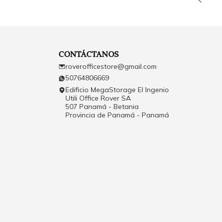
CONTÁCTANOS
roverofficestore@gmail.com
50764806669
Edificio MegaStorage El Ingenio
Utili Office Rover SA
507 Panamá - Betania
Provincia de Panamá - Panamá