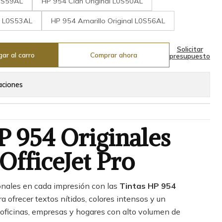
L0S59AL
HP 954 Cian Original L0S50AL
l L0S53AL
HP 954 Amarillo Original L0S56AL
Solicitar
ar al carro
Comprar ahora
presupuesto
aciones
P 954 Originales
OfficeJet Pro
onales en cada impresión con las
Tintas HP 954
a ofrecer textos nítidos, colores intensos y un
 oficinas, empresas y hogares con alto volumen de