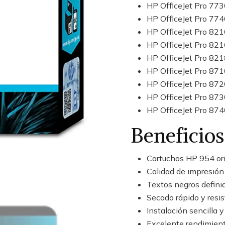
HP OfficeJet Pro 77
HP OfficeJet Pro 77
HP OfficeJet Pro 82
HP OfficeJet Pro 82
HP OfficeJet Pro 82
HP OfficeJet Pro 87
HP OfficeJet Pro 87
HP OfficeJet Pro 87
HP OfficeJet Pro 87
Beneficios
Cartuchos HP 954 ori
Calidad de impresión 
Textos negros definid
Secado rápido y resi
Instalación sencilla 
Excelente rendimient