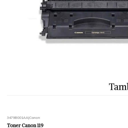
Tamb
3479B001AA
|
Canon
Toner Canon 119