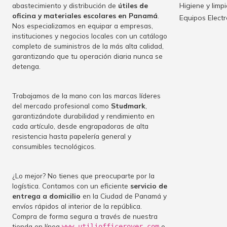
abastecimiento y distribución de
útiles de
Higiene y limp
oficina y materiales escolares en Panamá
.
Equipos Elect
Nos especializamos en equipar a empresas,
instituciones y negocios locales con un catálogo
completo de suministros de la más alta calidad,
garantizando que tu operación diaria nunca se
detenga.
Trabajamos de la mano con las marcas líderes
del mercado profesional como
Studmark
,
garantizándote durabilidad y rendimiento en
cada artículo, desde engrapadoras de alta
resistencia hasta papelería general y
consumibles tecnológicos.
¿Lo mejor? No tienes que preocuparte por la
logística. Contamos con un eficiente
servicio de
entrega a domicilio
en la Ciudad de Panamá y
envíos rápidos al interior de la república.
Compra de forma segura a través de nuestra
tienda en línea
o
www.utiliofficerover.com