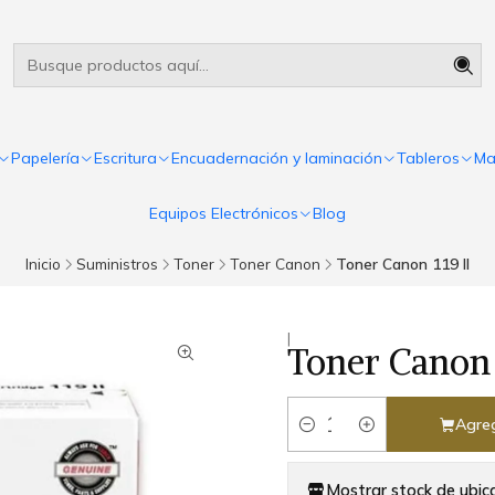
Útiles escolares Panamá
Leer más
Papelería
Escritura
Encuadernación y laminación
Tableros
Ma
Equipos Electrónicos
Blog
Inicio
Suministros
Toner
Toner Canon
Toner Canon 119 II
|
Toner Canon 
Agreg
Cantidad
Mostrar stock de ubic