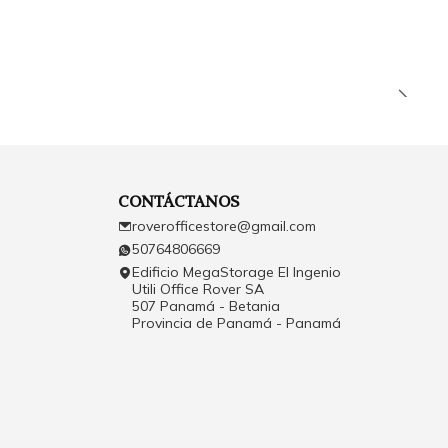
CONTÁCTANOS
roverofficestore@gmail.com
50764806669
Edificio MegaStorage El Ingenio
Utili Office Rover SA
507 Panamá - Betania
Provincia de Panamá - Panamá