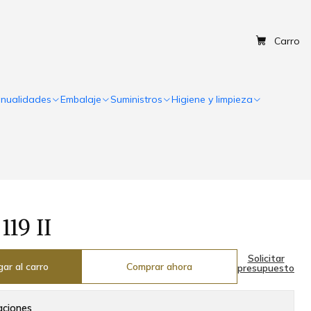
Carro
nualidades
Embalaje
Suministros
Higiene y limpieza
119 II
Solicitar
ar al carro
Comprar ahora
presupuesto
aciones