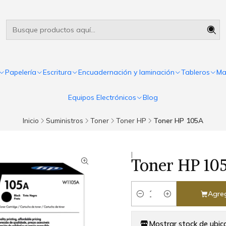
Útiles escolares Panamá
Leer más
Papelería
Escritura
Encuadernación y laminación
Tableros
Ma
Equipos Electrónicos
Blog
Inicio
Suministros
Toner
Toner HP
Toner HP 105A
|
Toner HP 10
Agreg
Cantidad
Mostrar stock de ubic