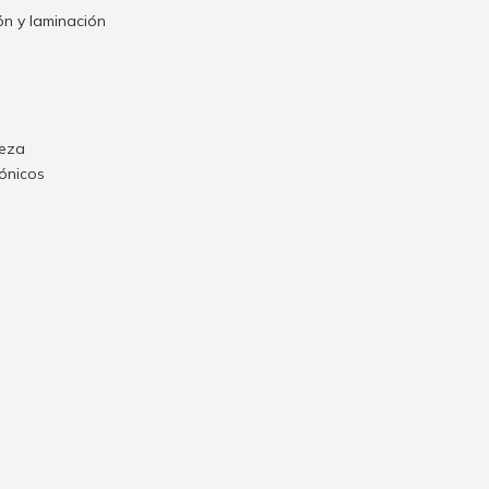
n y laminación
ieza
rónicos