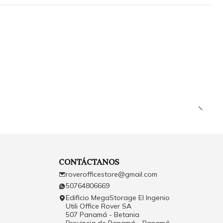
CONTÁCTANOS
roverofficestore@gmail.com
50764806669
Edificio MegaStorage El Ingenio
Utili Office Rover SA
507 Panamá - Betania
Provincia de Panamá - Panamá