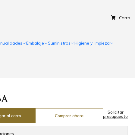
Carro
nualidades
Embalaje
Suministros
Higiene y limpieza
5A
Solicitar
ar al carro
Comprar ahora
presupuesto
aciones