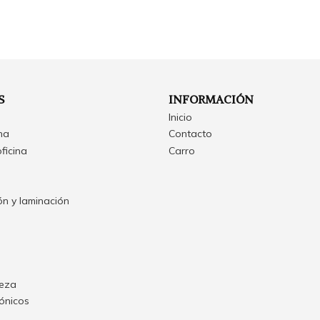
S
INFORMACIÓN
Inicio
ina
Contacto
oficina
Carro
n y laminación
ieza
rónicos