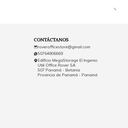
CONTÁCTANOS
roverofficestore@gmail.com
50764806669
Edificio MegaStorage El Ingenio
Utili Office Rover SA
507 Panamá - Betania
Provincia de Panamá - Panamá