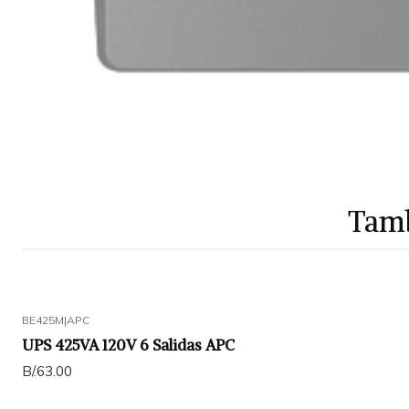
Tamb
BE425M
|
APC
UPS 425VA 120V 6 Salidas APC
B/.63.00