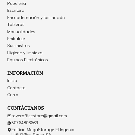
Papelería
Escritura
Encuadernación y laminación
Tableros
Manualidades
Embalaje
Suministros
Higiene y limpieza
Equipos Electrónicos
INFORMACIÓN
Inicio
Contacto
Carro
CONTÁCTANOS
roverofficestore@gmail.com
50764806669
Edificio MegaStorage El Ingenio
Utili Office Rover SA