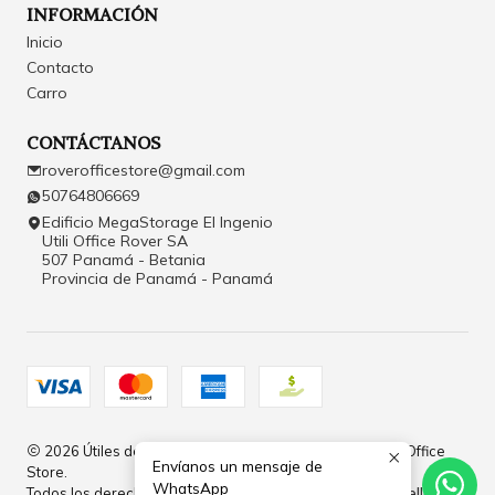
INFORMACIÓN
Inicio
Contacto
Carro
CONTÁCTANOS
roverofficestore@gmail.com
50764806669
Edificio MegaStorage El Ingenio
Utili Office Rover SA
507 Panamá - Betania
Provincia de Panamá - Panamá
2026 Útiles de Oficina y Papelería en Panamá | Rover Office
Envíanos un mensaje de
Store.
WhatsApp
Todos los derechos reservados.
Desarrollado por Jumpseller
.