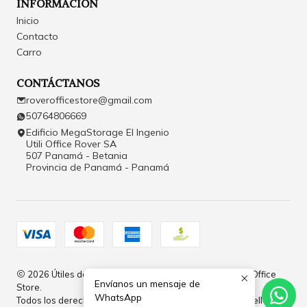
INFORMACIÓN
Inicio
Contacto
Carro
CONTÁCTANOS
roverofficestore@gmail.com
50764806669
Edificio MegaStorage El Ingenio
Utili Office Rover SA
507 Panamá - Betania
Provincia de Panamá - Panamá
2026 Útiles de Oficina y Papelería en Panamá | Rover Office
Envíanos un mensaje de
Store.
WhatsApp
Todos los derechos reservados.
Desarrollado por Jumpseller
.