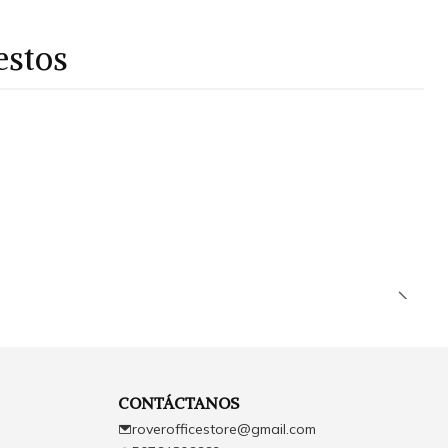
estos
CONTÁCTANOS
roverofficestore@gmail.com