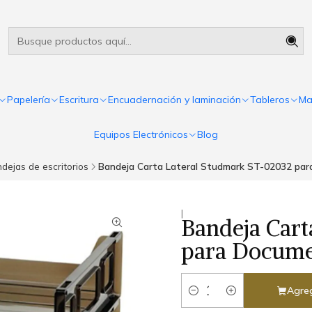
Útiles escolares Panamá
Leer más
Papelería
Escritura
Encuadernación y laminación
Tableros
Ma
Equipos Electrónicos
Blog
dejas de escritorios
Bandeja Carta Lateral Studmark ST-02032 pa
|
Bandeja Cart
para Docume
Agreg
Cantidad