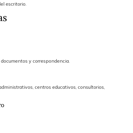
l escritorio.
as
e documentos y correspondencia.
dministrativos, centros educativos, consultorios,
TO