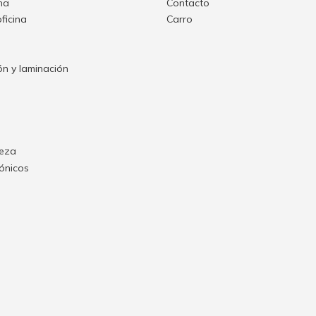
ina
Contacto
oficina
Carro
n y laminación
ieza
rónicos