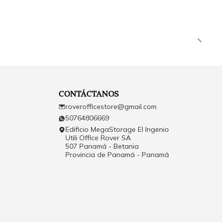
CONTÁCTANOS
roverofficestore@gmail.com
50764806669
Edificio MegaStorage El Ingenio
Utili Office Rover SA
507 Panamá - Betania
Provincia de Panamá - Panamá