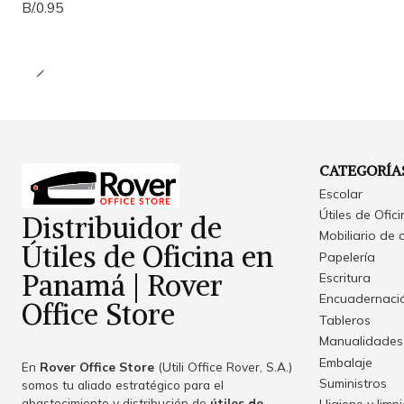
B/.0.95
CATEGORÍA
Escolar
Útiles de Ofic
Distribuidor de
Mobiliario de 
Útiles de Oficina en
Papelería
Panamá | Rover
Escritura
Encuadernació
Office Store
Tableros
Manualidades
Embalaje
En
Rover Office Store
(Utili Office Rover, S.A.)
Suministros
somos tu aliado estratégico para el
abastecimiento y distribución de
útiles de