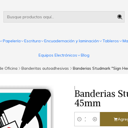
Útiles escolares Panamá
Leer más
Papelería
Escritura
Encuadernación y laminación
Tableros
Ma
Equipos Electrónicos
Blog
de Oficina
Banderitas autoadhesivas
Banderias Studmark "Sign He
|
Banderias St
45mm
Agreg
Cantidad