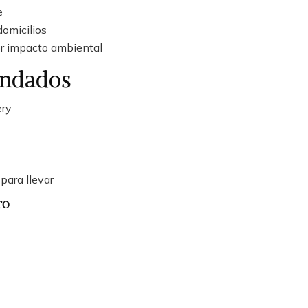
e
domicilios
or impacto ambiental
endados
ery
ara llevar
TO