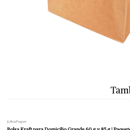
Tamb
|
UltraPaper
Bolsa Kraft para Domicilio Grande 60 g y 85 g | Paque