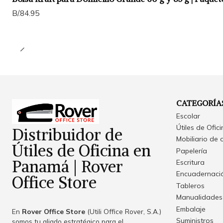
B/.84.95
CATEGORÍA
Escolar
Útiles de Ofic
Distribuidor de
Mobiliario de 
Útiles de Oficina en
Papelería
Panamá | Rover
Escritura
Encuadernació
Office Store
Tableros
Manualidades
Embalaje
En
Rover Office Store
(Utili Office Rover, S.A.)
Suministros
somos tu aliado estratégico para el