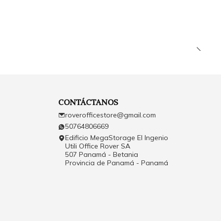
CONTÁCTANOS
roverofficestore@gmail.com
50764806669
Edificio MegaStorage El Ingenio
Utili Office Rover SA
507 Panamá - Betania
Provincia de Panamá - Panamá