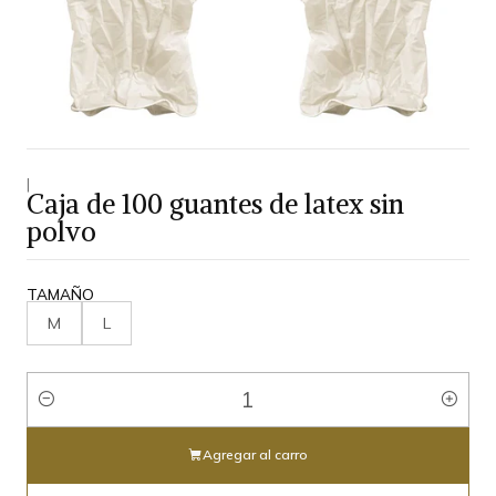
|
Caja de 100 guantes de latex sin
polvo
TAMAÑO
M
L
Cantidad
Agregar al carro