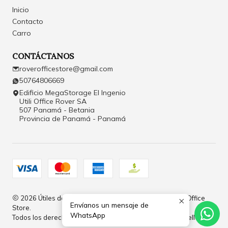
Inicio
Contacto
Carro
CONTÁCTANOS
roverofficestore@gmail.com
50764806669
Edificio MegaStorage El Ingenio
Utili Office Rover SA
507 Panamá - Betania
Provincia de Panamá - Panamá
2026 Útiles de Oficina y Papelería en Panamá | Rover Office
Envíanos un mensaje de
Store.
WhatsApp
Todos los derechos reservados.
Desarrollado por Jumpseller
.