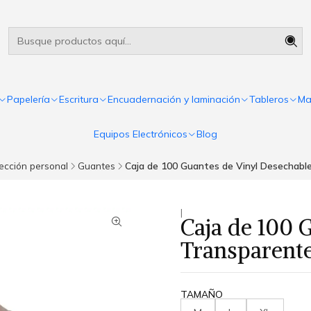
Útiles escolares Panamá
Leer más
Papelería
Escritura
Encuadernación y laminación
Tableros
Ma
Equipos Electrónicos
Blog
ección personal
Guantes
Caja de 100 Guantes de Vinyl Desechable
|
Caja de 100 
Transparente
TAMAÑO