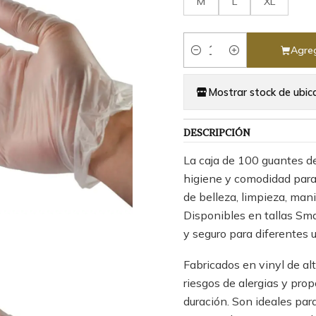
M
L
XL
Agreg
Cantidad
Mostrar stock de ubic
DESCRIPCIÓN
La caja de 100 guantes d
higiene y comodidad para 
de belleza, limpieza, ma
Disponibles en tallas Sma
y seguro para diferentes u
Fabricados en vinyl de alt
riesgos de alergias y prop
duración. Son ideales pa