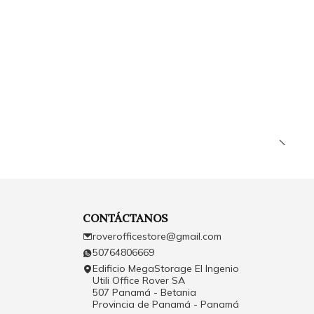
CONTÁCTANOS
roverofficestore@gmail.com
50764806669
Edificio MegaStorage El Ingenio
Utili Office Rover SA
507 Panamá - Betania
Provincia de Panamá - Panamá