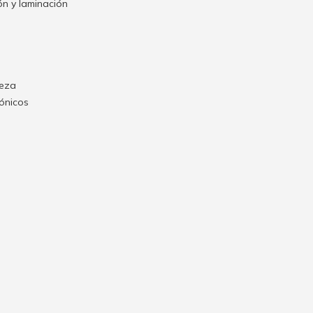
n y laminación
ieza
rónicos