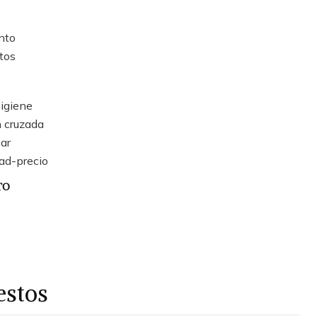
nto
tos
igiene
 cruzada
har
dad-precio
TO
estos