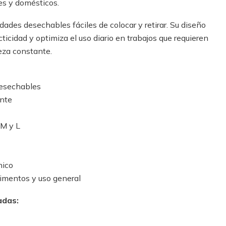
les y domésticos.
dades desechables fáciles de colocar y retirar. Su diseño
ticidad y optimiza el uso diario en trabajos que requieren
eza constante.
desechables
ente
 M y L
nico
alimentos y uso general
adas: