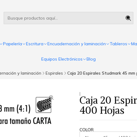
Útiles escolares Panamá
Leer más
Papelería
Escritura
Encuadernación y laminación
Tableros
Ma
Equipos Electrónicos
Blog
rnación y laminación
Espirales
Caja 20 Espirales Studmark 45 mm 
|
Caja 20 Esp
400 Hojas
COLOR