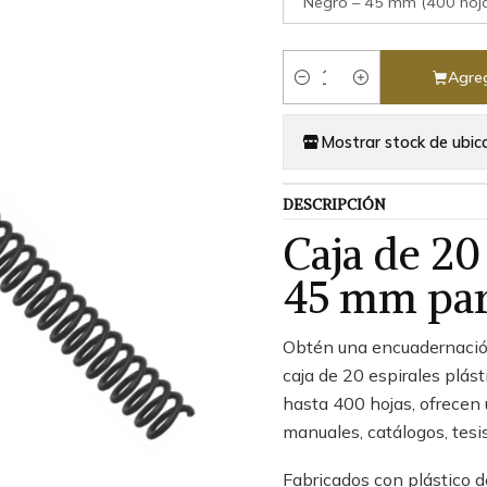
Negro – 45 mm (400 hoj
Agreg
Cantidad
Mostrar stock de ubic
DESCRIPCIÓN
Caja de 20
45 mm par
Obtén una encuadernació
caja de 20 espirales plá
hasta 400 hojas, ofrecen 
manuales, catálogos, tesi
Fabricados con plástico d