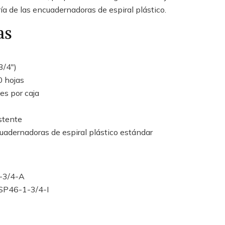
a de las encuadernadoras de espiral plástico.
as
3/4")
0 hojas
es por caja
istente
adernadoras de espiral plástico estándar
-3/4-A
SP46-1-3/4-I