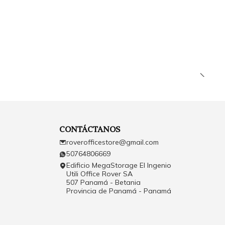
CONTÁCTANOS
roverofficestore@gmail.com
50764806669
Edificio MegaStorage El Ingenio
Utili Office Rover SA
507 Panamá - Betania
Provincia de Panamá - Panamá