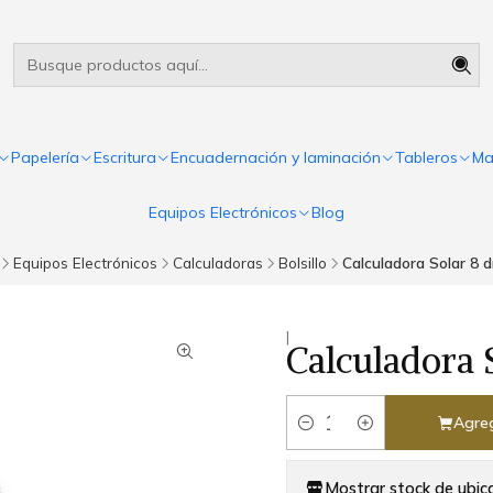
Útiles escolares Panamá
Leer más
Papelería
Escritura
Encuadernación y laminación
Tableros
Ma
Equipos Electrónicos
Blog
Equipos Electrónicos
Calculadoras
Bolsillo
Calculadora Solar 8 d
|
Calculadora S
Agreg
Cantidad
Mostrar stock de ubic