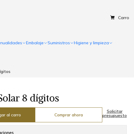
Carro
nualidades
Embalaje
Suministros
Higiene y limpieza
ígitos
olar 8 dígitos
Solicitar
ar al carro
Comprar ahora
presupuesto
aciones