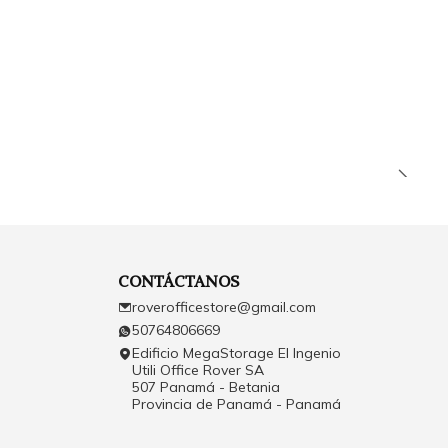
CONTÁCTANOS
roverofficestore@gmail.com
50764806669
Edificio MegaStorage El Ingenio
Utili Office Rover SA
507 Panamá - Betania
Provincia de Panamá - Panamá