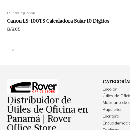
LS-100TS
|
Canon
Canon LS-100TS Calculadora Solar 10 Dígitos
B/.8.05
CATEGORÍA
Escolar
Útiles de Ofic
Distribuidor de
Mobiliario de 
Útiles de Oficina en
Papelería
Panamá | Rover
Escritura
Encuadernació
Office Store
Tableros