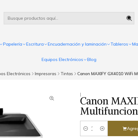
Útiles escolares Panamá
Leer más
Papelería
Escritura
Encuadernación y laminación
Tableros
Ma
Equipos Electrónicos
Blog
pos Electrónicos
Impresoras
Tintas
Canon MAXIFY GX4010 WiFi Mu
|
Canon MAXI
Multifuncion
Agreg
Cantidad