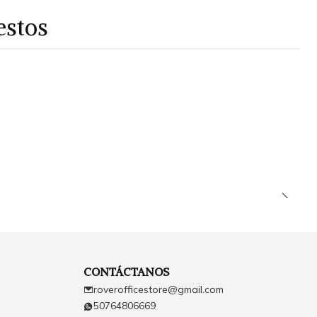
estos
CONTÁCTANOS
roverofficestore@gmail.com
50764806669