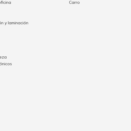
oficina
Carro
n y laminación
ieza
rónicos