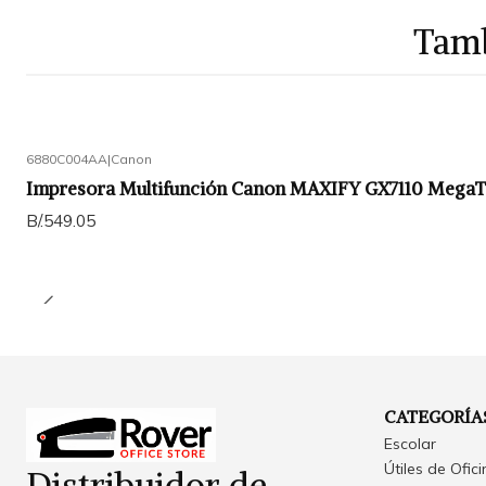
Tamb
6880C004AA
|
Canon
Impresora Multifunción Canon MAXIFY GX7110 Mega
B/.549.05
CATEGORÍA
Escolar
Útiles de Ofic
Distribuidor de