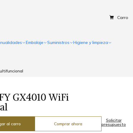
Carro
nualidades
Embalaje
Suministros
Higiene y limpieza
ltifuncional
FY GX4010 WiFi
al
Solicitar
ar al carro
Comprar ahora
presupuesto