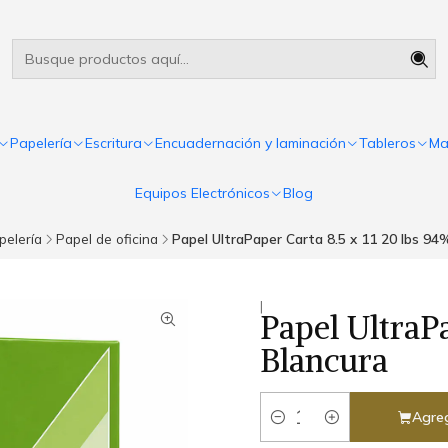
Útiles escolares Panamá
Leer más
Papelería
Escritura
Encuadernación y laminación
Tableros
Ma
Equipos Electrónicos
Blog
pelería
Papel de oficina
Papel UltraPaper Carta 8.5 x 11 20 lbs 94
|
Papel UltraPa
Blancura
Agreg
Cantidad