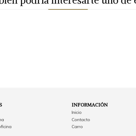
ién podría interesarte uno de 
S
INFORMACIÓN
Inicio
ina
Contacto
oficina
Carro