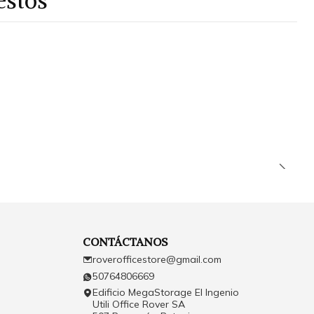
estos
CONTÁCTANOS
roverofficestore@gmail.com
50764806669
Edificio MegaStorage El Ingenio
Utili Office Rover SA