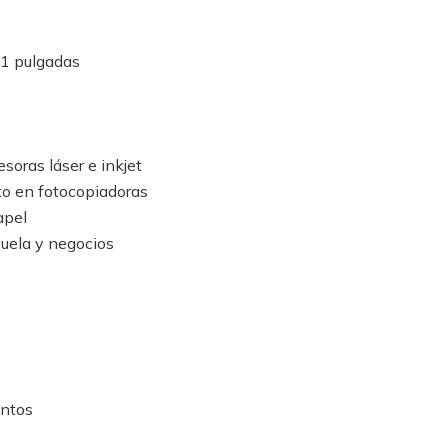
11 pulgadas
soras láser e inkjet
o en fotocopiadoras
apel
scuela y negocios
entos