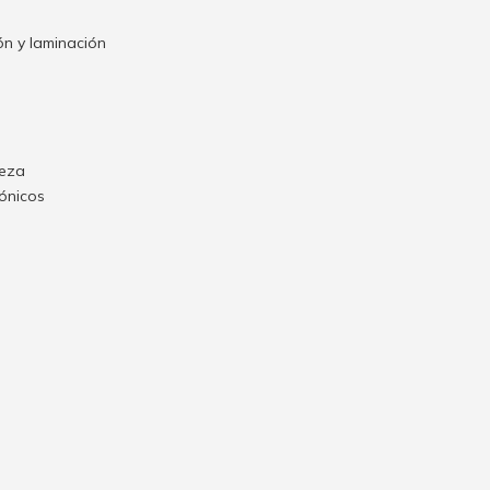
n y laminación
ieza
rónicos