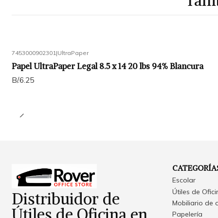
Tamb
7453000902301
|
UltraPaper
Papel UltraPaper Legal 8.5 x 14 20 lbs 94% Blancura
B/.6.25
CATEGORÍA
Escolar
Útiles de Ofic
Distribuidor de
Mobiliario de 
Útiles de Oficina en
Papelería