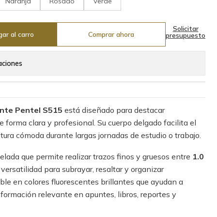
Naranja
Rosado
Verde
Solicitar
ar al carro
Comprar ahora
presupuesto
aciones
ente Pentel S515
está diseñado para destacar
 forma clara y profesional. Su cuerpo delgado facilita el
itura cómoda durante largas jornadas de estudio o trabajo.
lada que permite realizar trazos finos y gruesos entre
1.0
 versatilidad para subrayar, resaltar y organizar
le en colores fluorescentes brillantes que ayudan a
nformación relevante en apuntes, libros, reportes y