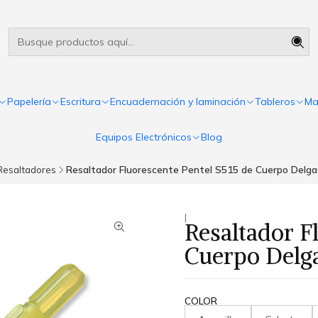
Útiles escolares Panamá
Leer más
Papelería
Escritura
Encuadernación y laminación
Tableros
Ma
Equipos Electrónicos
Blog
Resaltadores
Resaltador Fluorescente Pentel S515 de Cuerpo Delgad
|
Resaltador F
Cuerpo Delga
COLOR