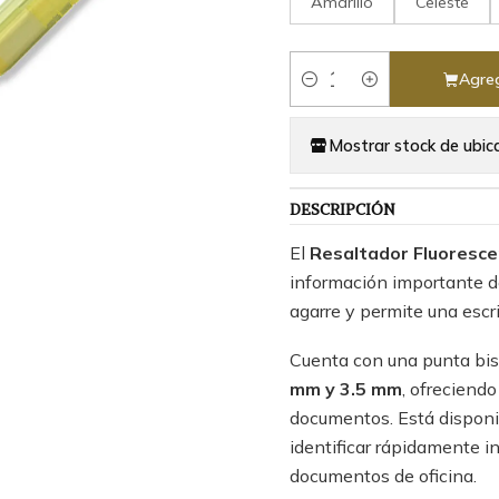
Amarillo
Celeste
Agreg
Cantidad
Mostrar stock de ubic
DESCRIPCIÓN
El
Resaltador Fluoresc
información importante de
agarre y permite una escr
Cuenta con una punta bise
mm y 3.5 mm
, ofreciendo
documentos. Está disponib
identificar rápidamente i
documentos de oficina.