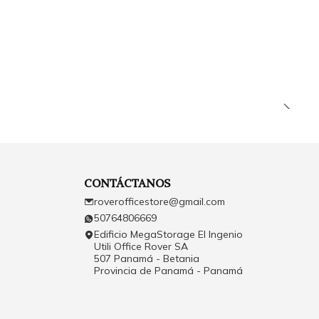
CONTÁCTANOS
roverofficestore@gmail.com
50764806669
Edificio MegaStorage El Ingenio
Utili Office Rover SA
507 Panamá - Betania
Provincia de Panamá - Panamá