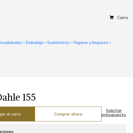
Carro
nualidades
Embalaje
Suministros
Higiene y limpieza
ahle 155
Solicitar
ar al carro
Comprar ahora
presupuesto
aciones