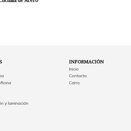
uchilla de Acero
S
INFORMACIÓN
Inicio
ina
Contacto
oficina
Carro
n y laminación