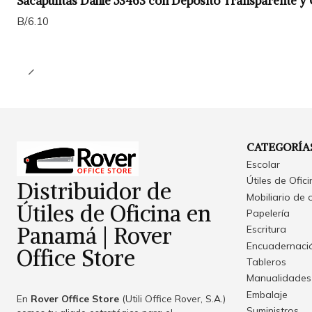
Sacapuntas Dahle 53463 con Depósito Transparente y C
B/.6.10
CATEGORÍA
Escolar
Útiles de Ofic
Distribuidor de
Mobiliario de 
Útiles de Oficina en
Papelería
Panamá | Rover
Escritura
Encuadernació
Office Store
Tableros
Manualidades
Embalaje
En
Rover Office Store
(Utili Office Rover, S.A.)
Suministros