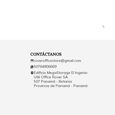
CONTÁCTANOS
roverofficestore@gmail.com
50764806669
Edificio MegaStorage El Ingenio
Utili Office Rover SA
507 Panamá - Betania
Provincia de Panamá - Panamá