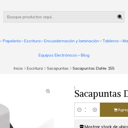
Útiles escolares Panamá
Leer más
Papelería
Escritura
Encuadernación y laminación
Tableros
Ma
Equipos Electrónicos
Blog
Inicio
Escritura
Sacapuntas
Sacapuntas Dahle 155
|
Sacapuntas D
Agreg
Cantidad
Mostrar stock de ubic