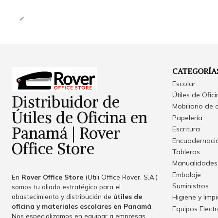
CATEGORÍA
Escolar
Útiles de Ofic
Distribuidor de
Mobiliario de 
Útiles de Oficina en
Papelería
Panamá | Rover
Escritura
Encuadernació
Office Store
Tableros
Manualidades
Embalaje
En
Rover Office Store
(Utili Office Rover, S.A.)
Suministros
somos tu aliado estratégico para el
abastecimiento y distribución de
útiles de
Higiene y limp
oficina y materiales escolares en Panamá
.
Equipos Elect
Nos especializamos en equipar a empresas,