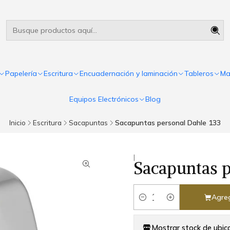
Útiles escolares Panamá
Leer más
Papelería
Escritura
Encuadernación y laminación
Tableros
Ma
Equipos Electrónicos
Blog
Inicio
Escritura
Sacapuntas
Sacapuntas personal Dahle 133
|
Sacapuntas p
Agreg
Cantidad
Mostrar stock de ubic