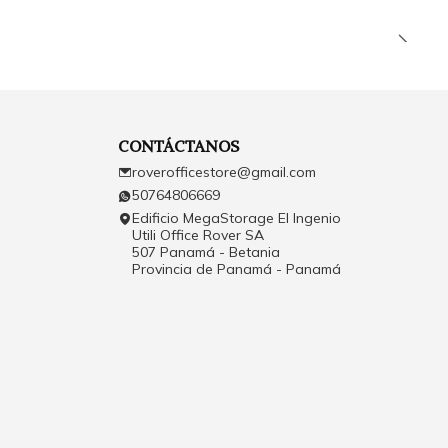
CONTÁCTANOS
roverofficestore@gmail.com
50764806669
Edificio MegaStorage El Ingenio
Utili Office Rover SA
507 Panamá - Betania
Provincia de Panamá - Panamá