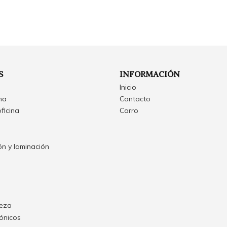
S
INFORMACIÓN
Inicio
ina
Contacto
oficina
Carro
n y laminación
ieza
rónicos