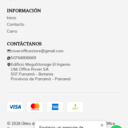
INFORMACIÓN
Inicio
Contacto
Carro
CONTÁCTANOS
roverofficestore@gmail.com
50764806669
Edificio MegaStorage El Ingenio
Utili Office Rover SA
507 Panamá - Betania
Provincia de Panamá - Panamá
2026 Útiles de Oficina y Papelería en Panamá | Rover Office
Envíanos un mensaje de