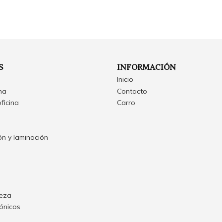
S
INFORMACIÓN
Inicio
ina
Contacto
oficina
Carro
n y laminación
ieza
rónicos