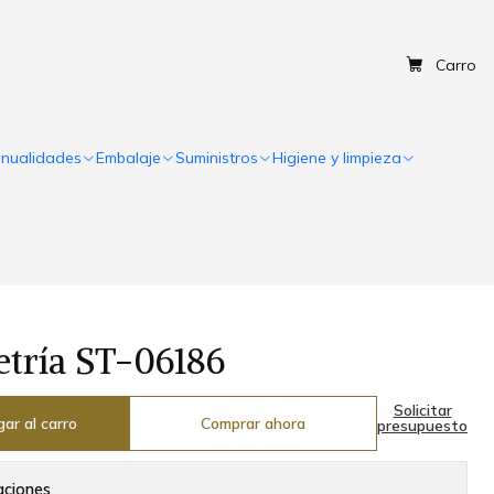
Carro
nualidades
Embalaje
Suministros
Higiene y limpieza
etría ST-06186
Solicitar
ar al carro
Comprar ahora
presupuesto
aciones