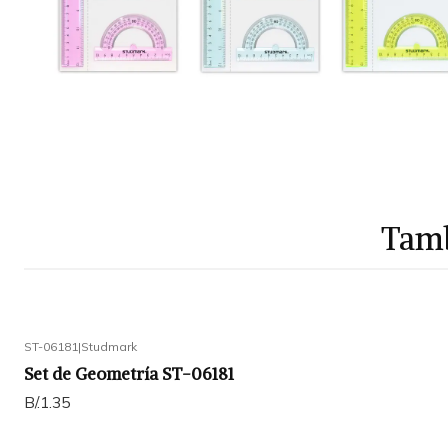
Tamb
ST-06181
|
Studmark
Set de Geometría ST-06181
B/.1.35