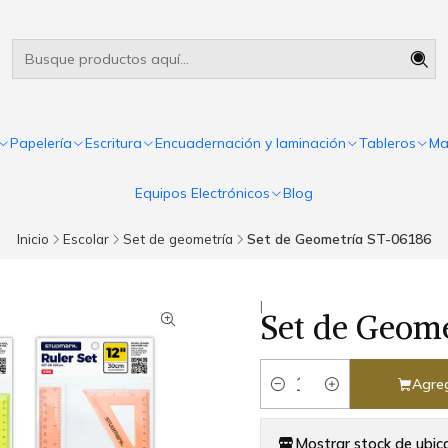
Útiles escolares Panamá
Leer más
Papelería
Escritura
Encuadernación y laminación
Tableros
Ma
Equipos Electrónicos
Blog
Inicio
Escolar
Set de geometría
Set de Geometría ST-06186
|
Set de Geom
Agreg
Cantidad
Mostrar stock de ubic