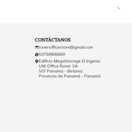
CONTÁCTANOS
roverofficestore@gmail.com
50764806669
Edificio MegaStorage El Ingenio
Utili Office Rover SA
507 Panamá - Betania
Provincia de Panamá - Panamá