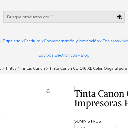
Útiles escolares Panamá
Leer más
Papelería
Escritura
Encuadernación y laminación
Tableros
Ma
Equipos Electrónicos
Blog
s
Tintas
Tintas Canon
Tinta Canon CL-146 XL Color Original par
|
Tinta Canon 
Impresoras
SUMINISTROS