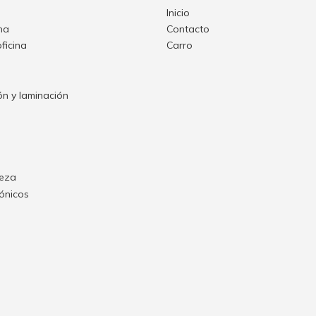
Inicio
ina
Contacto
oficina
Carro
n y laminación
ieza
rónicos