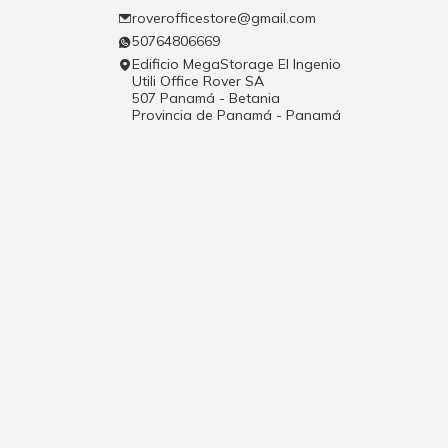
roverofficestore@gmail.com
50764806669
Edificio MegaStorage El Ingenio
Utili Office Rover SA
507 Panamá - Betania
Provincia de Panamá - Panamá