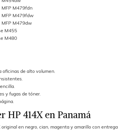
ro M454dw
ro MFP M479fdn
Pro MFP M479fdw
Pro MFP M479dw
ise M455
ise M480
 oficinas de alto volumen.
nsistentes.
encilla.
es y fugas de tóner.
página.
r HP 414X en Panamá
riginal en negro, cian, magenta y amarillo con entrega