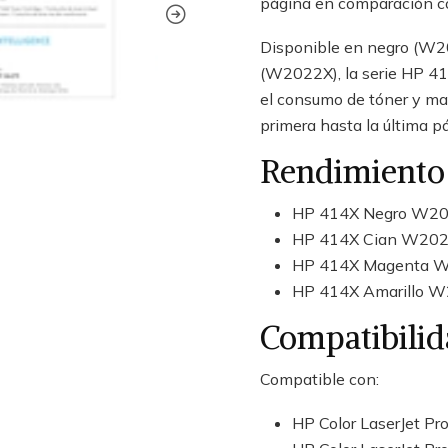
página en comparación co
Disponible en negro (W2
(W2022X), la serie HP 414
el consumo de tóner y ma
primera hasta la última p
Rendimiento
HP 414X Negro W202
HP 414X Cian W2021
HP 414X Magenta W2
HP 414X Amarillo W2
Compatibili
Compatible con:
HP Color LaserJet P