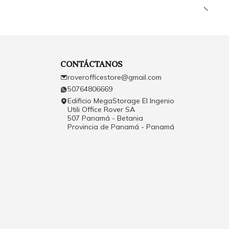
CONTÁCTANOS
roverofficestore@gmail.com
50764806669
Edificio MegaStorage El Ingenio
Utili Office Rover SA
507 Panamá - Betania
Provincia de Panamá - Panamá