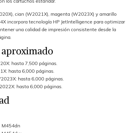
n los cartuchos estándar.
020X), cian (W2021X), magenta (W2023X) y amarillo
X incorpora tecnología HP JetIntelligence para optimizar
ntener una calidad de impresión consistente desde la
ágina.
 aproximado
0X: hasta 7,500 páginas.
X: hasta 6,000 páginas.
023X: hasta 6,000 páginas.
022X: hasta 6,000 páginas.
dad
ro M454dn