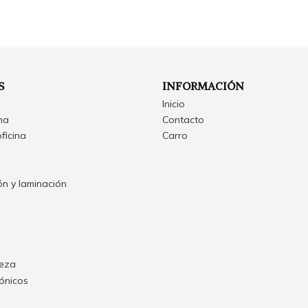
S
INFORMACIÓN
Inicio
ina
Contacto
oficina
Carro
n y laminación
ieza
rónicos